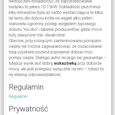
niedouczeni instalatorzy), że zapotrzebowanie
budynku to jakieś 10-15kW. Dokładność plus/minus
kilku kilowatów była aż nadto wystarczająca te kilka
lat temu dla doboru kotła na węgiel albo pellet i
stanowiła ogromny postęp względem typowego
doboru "na oko" i tabelek producentów, gdzie moce
były zawyżone min. dwukrotnie.
Obecnie, przy rosnącym zainteresowaniu pompami
ciepła, nie można zagwarantować, że oszacowanie
tutaj uzyskane pozwoli poprawnie dobrać moc
pompy ciepła. Dlatego autor niczego nie gwarantuje –
tutejszy wynik jest dobrą
wskazówką
przy doborze
mocy, ale jeśli polegasz wyłącznie na nim – robisz to
na własną odpowiedzialność.
Regulamin
Regulamin
Prywatność