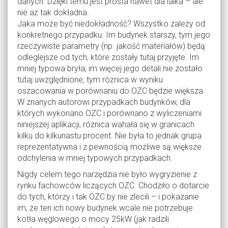
danych. Dzięki temu jest prosta nawet dla laika – ale
nie aż tak dokładna.
Jaka może być niedokładność? Wszystko zależy od
konkretnego przypadku. Im budynek starszy, tym jego
rzeczywiste parametry (np. jakość materiałów) będą
odleglejsze od tych, które zostały tutaj przyjęte. Im
mniej typowa bryła, im więcej jego detali nie zostało
tutaj uwzględnione, tym różnica w wyniku
oszacowania w porównaniu do OZC będzie większa.
W znanych autorowi przypadkach budynków, dla
których wykonano OZC i porównano z wyliczeniami
niniejszej aplikacji, różnica wahała się w granicach
kilku do kilkunastu procent. Nie była to jednak grupa
reprezentatywna i z pewnością możliwe są większe
odchylenia w mniej typowych przypadkach.
Nigdy celem tego narzędzia nie było wygryzienie z
rynku fachowców liczących OZC. Chodziło o dotarcie
do tych, którzy i tak OZC by nie zlecili – i pokazanie
im, że ten ich nowy budynek wcale nie potrzebuje
kotła węglowego o mocy 25kW (jak radzili